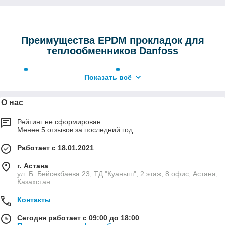
Преимущества EPDM прокладок для
теплообменников Danfoss
Температурная
Высокая прочность
.
Показать всё
устойчивость
.
Отличаются
Сохраняют свои
стойкостью к
О нас
свойства в диапазоне
вибрациям и
от -20 до +160 °C, что
деформации,
Рейтинг не сформирован
позволяет
обеспечивают
Менее 5 отзывов за последний год
использовать их в
стабильную работу
разных отопительных
даже в сложных
Работает с 18.01.2021
системах.
эксплуатационных
условиях.
г. Астана
ул. Б. Бейсекбаева 23, ТД "Куаныш", 2 этаж, 8 офис, Астана,
Экономичность и
Химическая
Казахстан
удобство
. Простота
стойкость
.
замены снижает
Прокладки из этилен-
Контакты
затраты на
пропиленового
Сегодня работает с 09:00 до 18:00
техническое
каучука (EPDM)