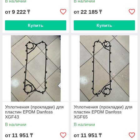
В наличии
В наличии
9 222
22 185
от
₸
от
₸
Купить
Купить
Уплотнения (прокладки) для
Уплотнения (прокладки) для
пластин EPDM Danfoss
пластин EPDM Danfoss
XGF43
XGF65
В наличии
В наличии
11 951
11 951
от
₸
от
₸