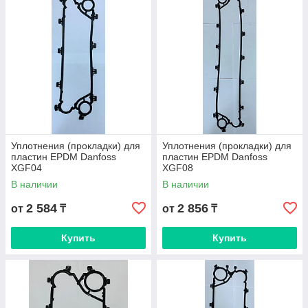
стабильную работу системы и продлевают срок
службы теплообменника.
Смотреть каталог
Узнать больше
Уплотнения (прокладки) для
Уплотнения (прокладки) для
пластин EPDM Danfoss
пластин EPDM Danfoss
XGF04
XGF08
В наличии
В наличии
2 584
2 856
от
₸
от
₸
Купить
Купить