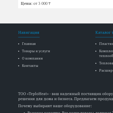
Цена:
от 3 000 ₸
Навигация
Каталог 
Главная
Пласти
Товары и услуги
Компле
теплоо
О компании
Теплова
Контакты
Расшир
ТОО «TeploHeat» - ваш надежный поставщик обору
решения для дома и бизнеса. Предлагаем продукц
Почему выбирают наше оборудование:
Высокое качество. Все наши товары, включая