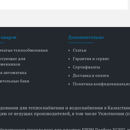
товаров
Дополнительно
нчатые теплообменники
Статьи
ктующие для
Гарантия и сервис
бменников
Сертификаты
я автоматика
Доставка и оплата
ительные баки
Политика конфиденциальн
дования для теплоснабжения и водоснабжения в Казахстане
ию от ведущих производителей, в том числе Уплотнения (п
 Уплотнения (прокладки) для пластин EPDM Danfoss XGF07, п