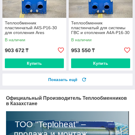
Теплообменник
Теплообменник
пластинчатый A4S-P16-30
пластинчатый для системы
для отопления Ares
ГВС и отопления A4A-Р16-30
(S22) Ares
В наличии
В наличии
903 672
953 550
₸
₸
Купить
Купить
Показать ещё
Официальный Производитель Теплообменников
в Казахстане
ТОО "Teploheat" –
продажа и монтаж