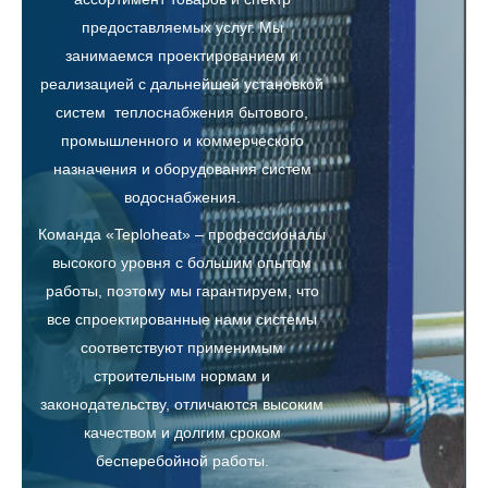
предоставляемых услуг. Мы
занимаемся проектированием и
реализацией с дальнейшей установкой
систем теплоснабжения бытового,
промышленного и коммерческого
назначения и оборудования систем
водоснабжения.
Команда «Teploheat» – профессионалы
высокого уровня с большим опытом
работы, поэтому мы гарантируем, что
все спроектированные нами системы
соответствуют применимым
строительным нормам и
законодательству, отличаются высоким
качеством и долгим сроком
бесперебойной работы.