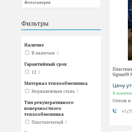
Фотогалерея
Фильтры
Наличие
В наличии
5
Гарантийный срок
Пластин
12
5
Sigma09 
Материал теплообменника
Цену у
Нержавеющая сталь
5
В наличи
Оптом и
Тип рекуперативного
поверхностного
+7 (7
теплообменника
Пластинчатый
5