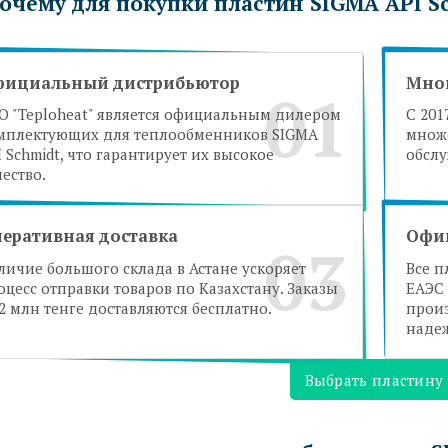
очему для покупки пластин SIGMA API S
фициальный дистрибьютор
Мно
01
О "Teploheat" является официальным дилером
С 201
мплектующих для теплообменников SIGMA
множе
I Schmidt, что гарантирует их высокое
обсл
чество.
еративная доставка
Офиц
03
личие большого склада в Астане ускоряет
Все 
оцесс отправки товаров по Казахстану. Заказы
ЕАЭС 
 2 млн тенге доставляются бесплатно.
произ
надеж
Выбрать пластину