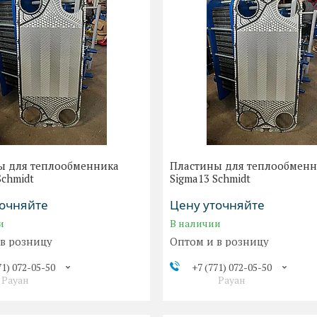
ы для теплообменника
Пластины для теплообмен
Schmidt
Sigma13 Schmidt
точняйте
Цену уточняйте
и
В наличии
 в розницу
Оптом и в розницу
71) 072-05-50
+7 (771) 072-05-50
Рауан
Рауан