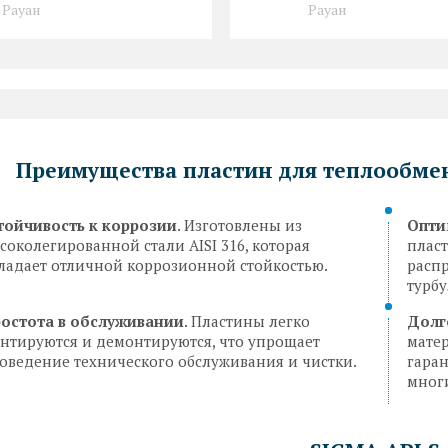
Рауан
Рауан
Преимущества пластин для теплообме
тойчивость к коррозии
. Изготовлены из
Опти
соколегированной стали AISI 316, которая
плас
ладает отличной коррозионной стойкостью.
расп
турбу
остота в обслуживании
. Пластины легко
Долг
нтируются и демонтируются, что упрощает
мате
оведение технического обслуживания и чистки.
гара
многи