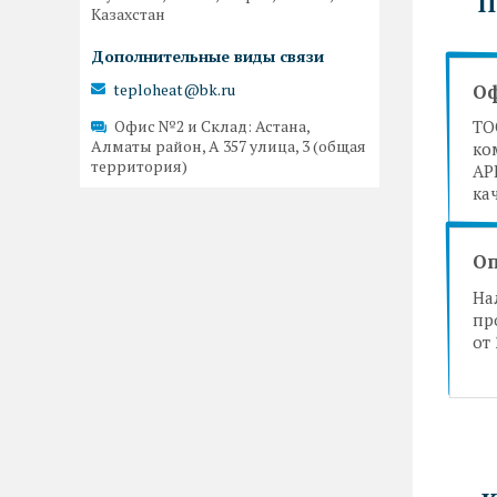
П
Казахстан
teploheat@bk.ru
О
Офис №2 и Склад
Астана,
ТО
Алматы район, А 357 улица, 3 (общая
ко
территория)
AP
ка
Оп
На
пр
от