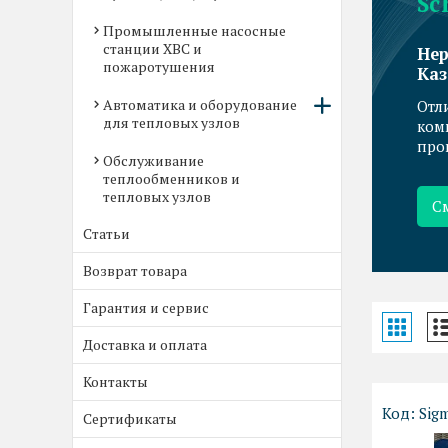
Sc
Промышленные насосные
станции ХВС и
Нер
пожаротушения
Каз
Автоматика и оборудование
Отл
для тепловых узлов
ком
про
Обслуживание
теплообменников и
тепловых узлов
С
Статьи
Возврат товара
Гарантия и сервис
Доставка и оплата
Контакты
Sig
Сертификаты