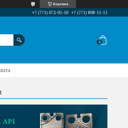
Корзина
+7 (771) 072-05-50
+7 (771) 808-11-11
ПЛАТА
t
 API