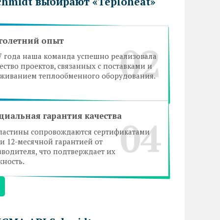
chmidt выбирают «Teploheat»
голетний опыт
02
7 года наша команда успешно реализовала
ство проектов, связанных с поставками и
уживанием теплообменного оборудования.
иальная гарантия качества
04
пластины сопровождаются сертификатами
и 12-месячной гарантией от
водителя, что подтверждает их
ность.