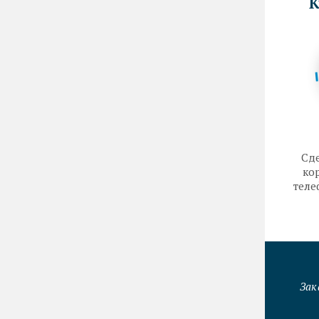
К
Сде
кор
теле
Зак