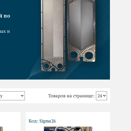
й по
ых и
Sigma26