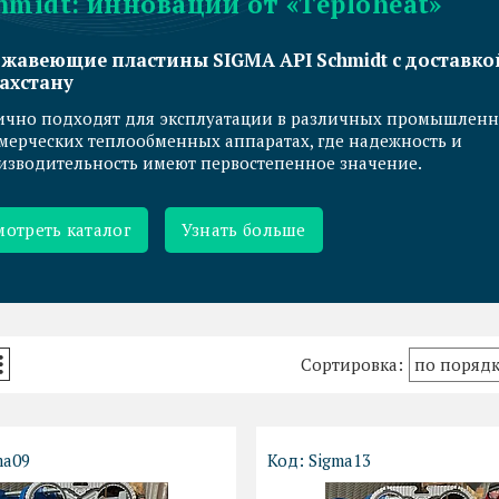
hmidt: инновации от «Teploheat»
жавеющие пластины SIGMA API Schmidt с доставко
ахстану
ично подходят для эксплуатации в различных промышленн
мерческих теплообменных аппаратах, где надежность и
изводительность имеют первостепенное значение.
мотреть каталог
Узнать больше
ma09
Sigma13