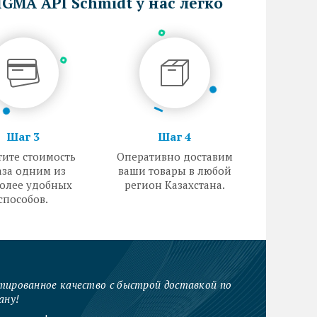
GMA API Schmidt у нас легко
Шаг 3
Шаг 4
ите стоимость
Оперативно доставим
аза одним из
ваши товары в любой
олее удобных
регион Казахстана.
способов.
тированное качество с быстрой доставкой по
ану!