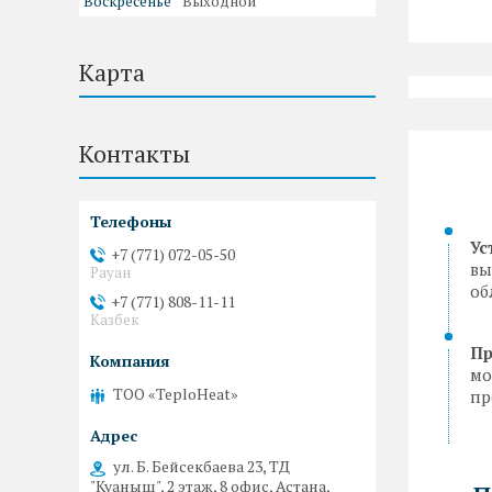
Воскресенье
Выходной
Карта
Контакты
Ус
+7 (771) 072-05-50
вы
Рауан
об
+7 (771) 808-11-11
Казбек
Пр
мо
ТОО «TeploHeat»
пр
ул. Б. Бейсекбаева 23, ТД
"Куаныш", 2 этаж, 8 офис, Астана,