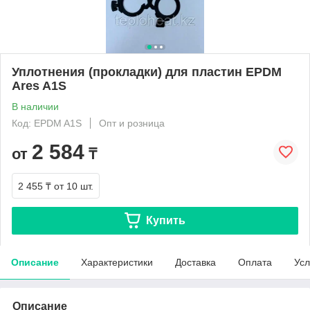
Уплотнения (прокладки) для пластин EPDM
Ares A1S
В наличии
Код: EPDM A1S
Опт и розница
2 584
от
₸
2 455 ₸
от 10 шт.
Купить
Описание
Характеристики
Доставка
Оплата
Усл
Описание