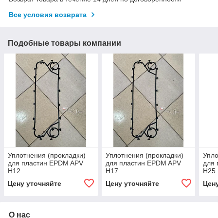
Все условия возврата
Подобные товары компании
Уплотнения (прокладки)
Уплотнения (прокладки)
Упло
для пластин EPDM APV
для пластин EPDM APV
для
Н12
Н17
Н25
Цену уточняйте
Цену уточняйте
Цен
О нас