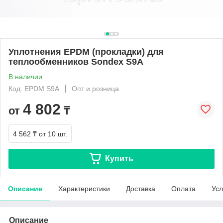
Уплотнения EPDM (прокладки) для
теплообменников Sondex S9A
В наличии
Код: EPDM S9A
Опт и розница
4 802
от
₸
4 562 ₸
от 10 шт.
Купить
Описание
Характеристики
Доставка
Оплата
Усл
Описание