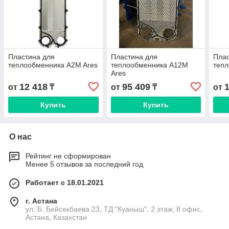
Пластина для
Пластина для
Плас
теплообменника A2M Ares
теплообменника A12M
тепл
Ares
12 418
95 409
от
₸
от
₸
от
Купить
Купить
О нас
Рейтинг не сформирован
Менее 5 отзывов за последний год
Работает с 18.01.2021
г. Астана
ул. Б. Бейсекбаева 23, ТД "Куаныш", 2 этаж, 8 офис,
Астана, Казахстан