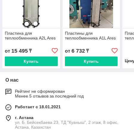
Пластина для
Пластины для
Пла
теплообменника A2L Ares
теплообменника A1L Ares
теп
15 495
6 732
от
₸
от
₸
Цен
Купить
Купить
О нас
Рейтинг не сформирован
Менее 5 отзывов за последний год
Работает с 18.01.2021
г. Астана
ул. Б. Бейсекбаева 23, ТД "Куаныш", 2 этаж, 8 офис,
Астана, Казахстан