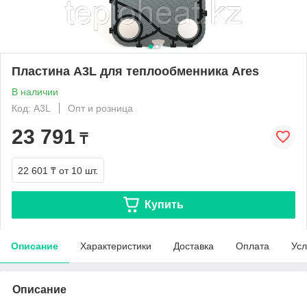
Пластина A3L для теплообменника Ares
В наличии
Код: A3L
Опт и розница
23 791
₸
22 601 ₸
от 10 шт.
Купить
Описание
Характеристики
Доставка
Оплата
Усл
Описание