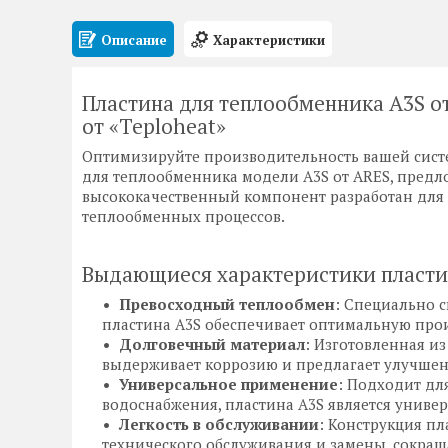
Описание
Характеристики
Пластина для теплообменника A3S от
от «Teploheat»
Оптимизируйте производительность вашей сист
для теплообменника модели A3S от ARES, предл
высококачественный компонент разработан для
теплообменных процессов.
Выдающиеся характеристики пласти
Превосходный теплообмен
: Специально 
пластина A3S обеспечивает оптимальную про
Долговечный материал
: Изготовленная из
выдерживает коррозию и предлагает улучшен
Универсальное применение
: Подходит дл
водоснабжения, пластина A3S является униве
Легкость в обслуживании
: Конструкция п
технического обслуживания и замены, сокращ