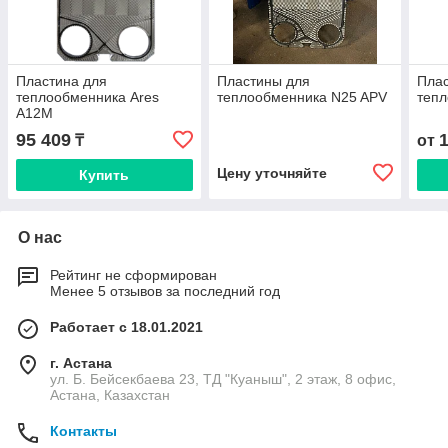
Пластина для
Пластины для
Плас
теплообменника Ares
теплообменника N25 APV
тепл
A12M
95 409
₸
от
Цену уточняйте
Купить
О нас
Рейтинг не сформирован
Менее 5 отзывов за последний год
Работает с 18.01.2021
г. Астана
ул. Б. Бейсекбаева 23, ТД "Куаныш", 2 этаж, 8 офис,
Астана, Казахстан
Контакты