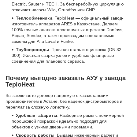
Electric, Sauter и TECH. За бесперебойную циркуляцию
отвечают насосы Wilo, Grundfos или CNP.
Теплообменники
. TeploHeat — официальный завод-
изготовитель аппаратов ARES в Казахстане. Делаем
100% точные аналоги пластинчатых агрегатов Danfoss,
Ридан, Sondex, а также производим сопоставимые
замены для Alfa Laval и Funke.
Трубопроводы
. Прочная сталь и оцинковка (DN 32–
300). Жесткая сварка узлов и удобные фланцевые
соединения для планового сервиса.
Почему выгодно заказать АУУ у завода
TeploHeat
Вы заключаете договор напрямую с казахстанским
производителем в Астане, без наценок дистрибьюторов и
переплат за сложную логистику.
Удобные габариты
. Разборные рамы с полимерной
порошковой покраской идеально подходят для
объектов с узкими дверными проемами.
Скорость работы
. Выдаем инженерный расчет и