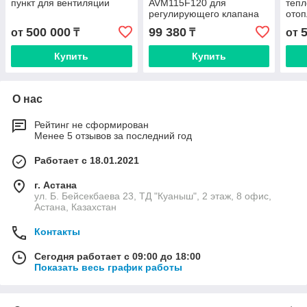
пункт для вентиляции
AVM115F120 для
тепл
регулирующего клапана
ото
500 000
99 380
от
₸
₸
от
Купить
Купить
О нас
Рейтинг не сформирован
Менее 5 отзывов за последний год
Работает с 18.01.2021
г. Астана
ул. Б. Бейсекбаева 23, ТД "Куаныш", 2 этаж, 8 офис,
Астана, Казахстан
Контакты
Сегодня работает с 09:00 до 18:00
Показать весь график работы