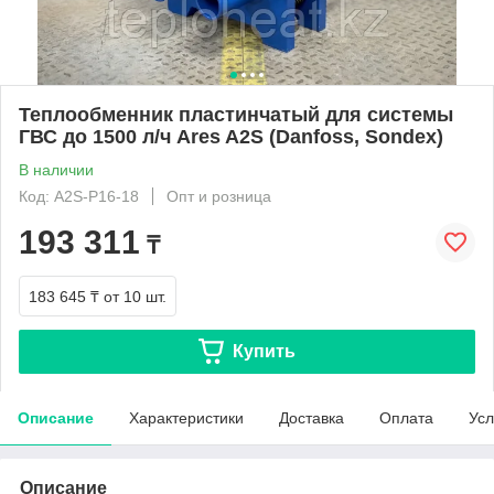
Теплообменник пластинчатый для системы
ГВС до 1500 л/ч Ares A2S (Danfoss, Sondex)
В наличии
Код: A2S-P16-18
Опт и розница
193 311
₸
183 645 ₸
от 10 шт.
Купить
Описание
Характеристики
Доставка
Оплата
Усл
Описание