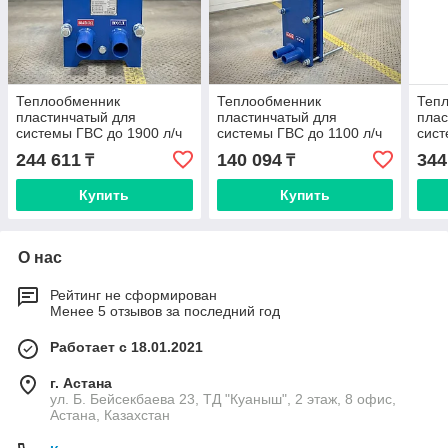
Теплообменник
Теплообменник
Теп
пластинчатый для
пластинчатый для
плас
системы ГВС до 1900 л/ч
системы ГВС до 1100 л/ч
сист
Ares A2S (Danfoss,
Ares A1L (Danfoss,
Ares
244 611
140 094
344
₸
₸
Sondex)
Sondex)
Sond
Купить
Купить
О нас
Рейтинг не сформирован
Менее 5 отзывов за последний год
Работает с 18.01.2021
г. Астана
ул. Б. Бейсекбаева 23, ТД "Куаныш", 2 этаж, 8 офис,
Астана, Казахстан