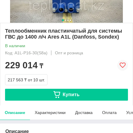
Теплообменник пластинчатый для системы
ГВС до 1400 л/ч Ares A1L (Danfoss, Sondex)
В наличии
Код: A1L-P16-30(S8a)
Опт и розница
229 014
₸
217 563 ₸
от 10 шт.
Купить
Описание
Характеристики
Доставка
Оплата
Усл
Описание