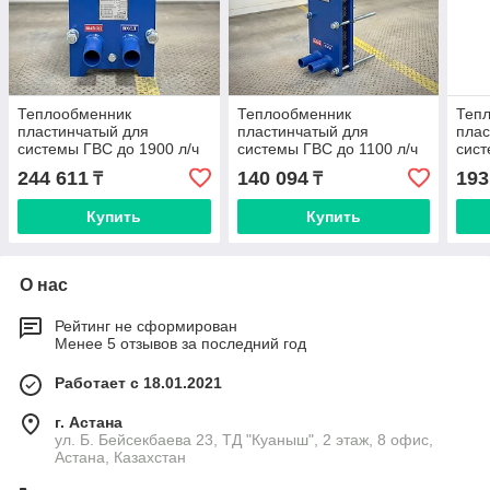
Теплообменник
Теплообменник
Теп
пластинчатый для
пластинчатый для
плас
системы ГВС до 1900 л/ч
системы ГВС до 1100 л/ч
сист
Ares A2S (Danfoss,
Ares A1L (Danfoss,
Ares
244 611
140 094
193
₸
₸
Sondex)
Sondex)
Sond
Купить
Купить
О нас
Рейтинг не сформирован
Менее 5 отзывов за последний год
Работает с 18.01.2021
г. Астана
ул. Б. Бейсекбаева 23, ТД "Куаныш", 2 этаж, 8 офис,
Астана, Казахстан