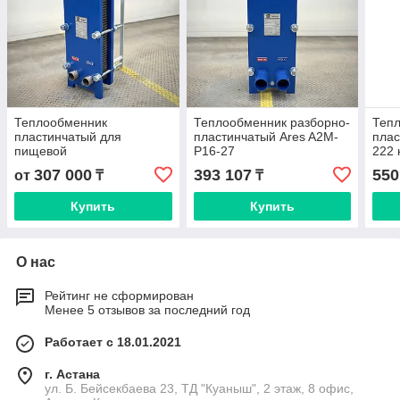
Теплообменник
Теплообменник разборно-
Теп
пластинчатый для
пластинчатый Ares A2M-
пла
пищевой
P16-27
222 
промышленности A2M-
307 000
393 107
550
от
₸
₸
P16 Ares (S14a)
Купить
Купить
О нас
Рейтинг не сформирован
Менее 5 отзывов за последний год
Работает с 18.01.2021
г. Астана
ул. Б. Бейсекбаева 23, ТД "Куаныш", 2 этаж, 8 офис,