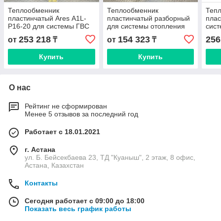
Теплообменник
Теплообменник
Теп
пластинчатый Ares А1L-
пластинчатый разборный
плас
P16-20 для системы ГВС
для системы отопления
сист
и отопления
Ares A1S (Danfoss XGF04)
A1L-
253 218
154 323
256
от
₸
от
₸
Купить
Купить
О нас
Рейтинг не сформирован
Менее 5 отзывов за последний год
Работает с 18.01.2021
г. Астана
ул. Б. Бейсекбаева 23, ТД "Куаныш", 2 этаж, 8 офис,
Астана, Казахстан
Контакты
Сегодня работает с 09:00 до 18:00
Показать весь график работы