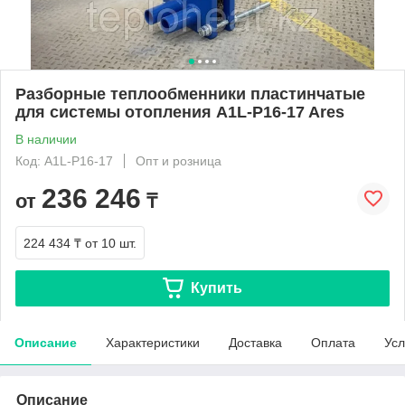
Разборные теплообменники пластинчатые
для системы отопления A1L-P16-17 Ares
В наличии
Код: A1L-P16-17
Опт и розница
236 246
от
₸
224 434 ₸
от 10 шт.
Купить
Описание
Характеристики
Доставка
Оплата
Усл
Описание