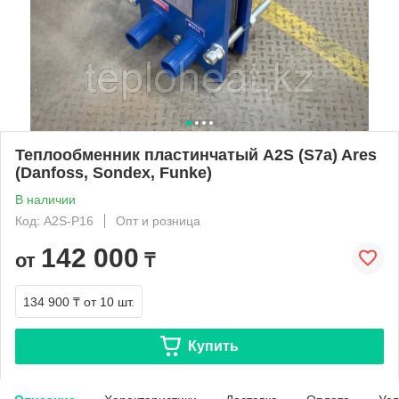
Теплообменник пластинчатый A2S (S7a) Ares
(Danfoss, Sondex, Funke)
В наличии
Код: A2S-P16
Опт и розница
142 000
от
₸
134 900 ₸
от 10 шт.
Купить