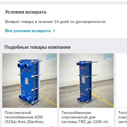
Условия возврата
Возврат товара в течение 14 дней по договоренности
Все условия возврата
Подобные товары компании
Пластинчатый
Теплообменник
Теп
теплообменник A3M
пластинчатый для
плас
(S19a) Ares (Danfoss,
системы ГВС до 1100 л/ч
сист
Sondex, Funke, Alfa Laval)
Ares A1L (Danfoss,
Ares