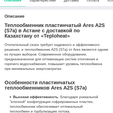
Описание
Характеристики
Доставка
Оплата
Усл
Описание
Теплообменник пластинчатый Ares A2S
(S7a) в Астане с доставкой по
Казахстану от «Teploheat»
Отопительный сезон требует надежного и эффективного
решения, и теплообменник A2S (S7a) от Ares является одним
из лучших выборов. Современное оборудование,
предназначенное для оптимизации систем отопления и
горячего водоснабжения, повышает уровень теплообмена
при минимальных энергозатратах.
Особенности пластинчатых
теплообменников Ares A2S (S7a)
Высокая эффективность
: Благодаря уникальной
"елочной" конфигурации гофрированных пластин,
теплообменник обеспечивает оптимальный
теплообмен и турбулизацию потока.