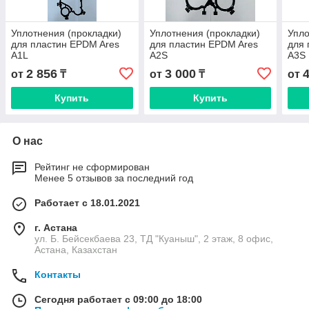
Уплотнения (прокладки)
Уплотнения (прокладки)
Упло
для пластин EPDM Ares
для пластин EPDM Ares
для 
A1L
A2S
A3S
2 856
3 000
от
₸
от
₸
от
Купить
Купить
О нас
Рейтинг не сформирован
Менее 5 отзывов за последний год
Работает с 18.01.2021
г. Астана
ул. Б. Бейсекбаева 23, ТД "Куаныш", 2 этаж, 8 офис,
Астана, Казахстан
Контакты
Сегодня работает с 09:00 до 18:00