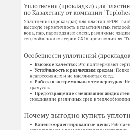
Уплотнения (прокладки) для пластин
по Казахстану от компании "Teplohe
Уплотнения (прокладки) для пластин EPDM Tran
высокую герметичность в пластинчатых теплообм
вода, пар, пароводяные смеси, различные жидки
теплообменников серии GX16 производителя "Tra
Особенности уплотнений (прокладок
Высокое качество:
Это подтверждают серти
Устойчивость к различным средам:
Подход
неагрессивных и не маслянистых сред.
Работа в экстремальных температурах:
Не
градусов.
Предотвращение смешивания жидкостей
смешивание различных сред в теплообменник
Почему выгодно купить уплотн
Клиентоориентированные цены:
Работаем