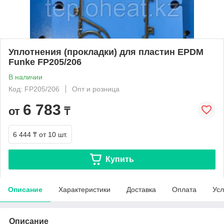
Уплотнения (прокладки) для пластин EPDM
Funke FP205/206
В наличии
Код: FP205/206
Опт и розница
6 783
от
₸
6 444 ₸
от 10 шт.
Купить
Описание
Характеристики
Доставка
Оплата
Усл
Описание