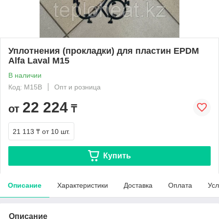
Уплотнения (прокладки) для пластин EPDM
Alfa Laval M15
В наличии
Код: М15В
Опт и розница
22 224
от
₸
21 113 ₸
от 10 шт.
Купить
Описание
Характеристики
Доставка
Оплата
Усл
Описание