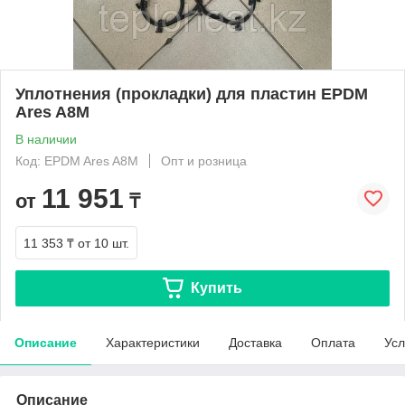
Уплотнения (прокладки) для пластин EPDM
Ares A8M
В наличии
Код: EPDM Ares A8М
Опт и розница
11 951
от
₸
11 353 ₸
от 10 шт.
Купить
Описание
Характеристики
Доставка
Оплата
Усл
Описание