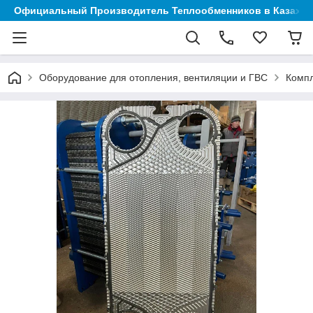
Официальный Производитель Теплообменников в Казахст
Оборудование для отопления, вентиляции и ГВС
Компл