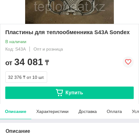
Пластины для теплообменника S43A Sondex
В наличии
Код: S43A
Опт и розница
34 081
от
₸
32 376 ₸
от 10 шт.
Купить
Описание
Характеристики
Доставка
Оплата
Усл
Описание