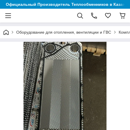
Официальный Производитель Теплообменников в Казахст
Оборудование для отопления, вентиляции и ГВС
Компл