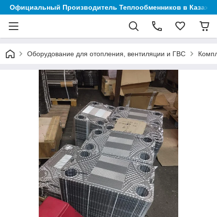
Официальный Производитель Теплообменников в Казахст
Оборудование для отопления, вентиляции и ГВС
Компл