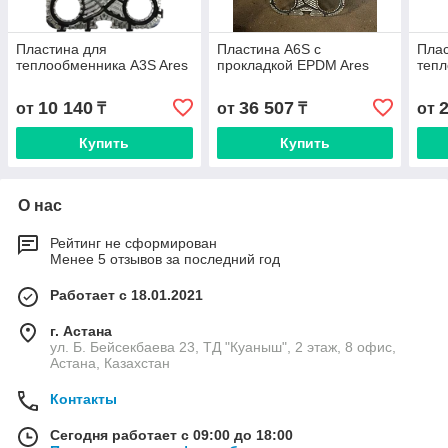
Пластина для
Пластина A6S с
Плас
теплообменника A3S Ares
прокладкой EPDM Ares
тепл
10 140
36 507
от
₸
от
₸
от
Купить
Купить
О нас
Рейтинг не сформирован
Менее 5 отзывов за последний год
Работает с 18.01.2021
г. Астана
ул. Б. Бейсекбаева 23, ТД "Куаныш", 2 этаж, 8 офис,
Астана, Казахстан
Контакты
Сегодня работает с 09:00 до 18:00