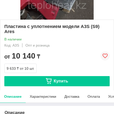
Пластина с уплотнением модели A3S (S9)
Ares
В наличии
Код: A3S
Опт и розница
10 140
от
₸
9 633 ₸
от 10 шт.
Купить
Описание
Характеристики
Доставка
Оплата
Усл
Описание