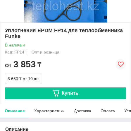
Уплотнения EPDM FP14 для теплообменника
Funke
В наличии
Код: FP14
Опт и розница
3 853
от
₸
3 660 ₸
от 10 шт.
Купить
Описание
Характеристики
Доставка
Оплата
Усл
Описание