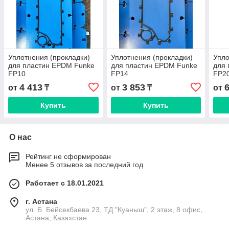
Уплотнения (прокладки)
Уплотнения (прокладки)
Упло
для пластин EPDM Funke
для пластин EPDM Funke
для 
FP10
FP14
FP2
4 413
3 853
от
₸
от
₸
от
Купить
Купить
О нас
Рейтинг не сформирован
Менее 5 отзывов за последний год
Работает с 18.01.2021
г. Астана
ул. Б. Бейсекбаева 23, ТД "Куаныш", 2 этаж, 8 офис,
Астана, Казахстан