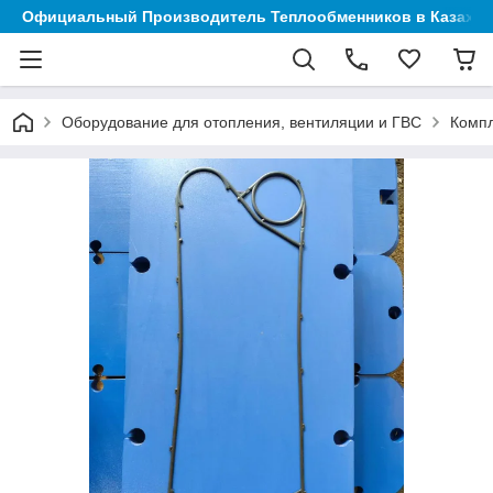
Официальный Производитель Теплообменников в Казахст
Оборудование для отопления, вентиляции и ГВС
Компл