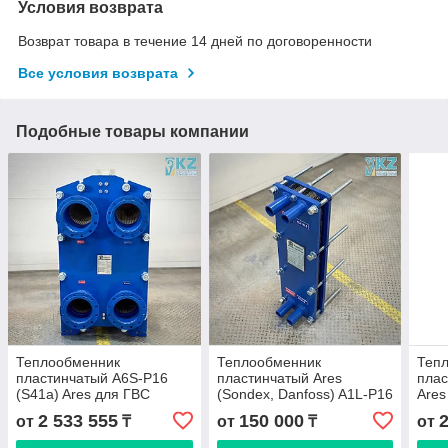
Условия возврата
Возврат товара в течение 14 дней по договоренности
Все условия возврата
Подобные товары компании
Теплообменник
Теплообменник
Теп
пластинчатый A6S-P16
пластинчатый Ares
пла
(S41a) Ares для ГВС
(Sondex, Danfoss) A1L-P16
Ares
для ГВС
сис
2 533 555
150 000
от
₸
от
₸
от