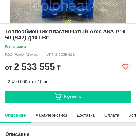
Теплообменник пластинчатый Ares A6A-P16-
50 (S42) для ГВС
В наличии
Код: A6A-P16-50
Опт и розница
2 533 555
от
₸
2 410 000 ₸
от 10 шт.
Купить
Описание
Характеристики
Доставка
Оплата
Усл
Описание