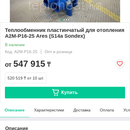
Теплообменник пластинчатый для отопления
A2M-Р16-25 Ares (S14a Sondex)
В наличии
Код: A2M-Р16-25
Опт и розница
547 915
от
₸
520 519 ₸
от 10 шт.
Купить
Описание
Характеристики
Доставка
Оплата
Усл
Описание