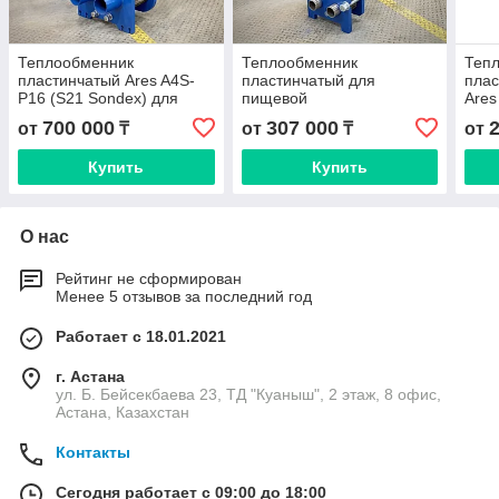
Теплообменник
Теплообменник
Теп
пластинчатый Ares A4S-
пластинчатый для
пла
P16 (S21 Sondex) для
пищевой
Ares
отопления
промышленности A2M-
сис
700 000
307 000
от
₸
от
₸
от
P16 Ares (S14a)
Купить
Купить
О нас
Рейтинг не сформирован
Менее 5 отзывов за последний год
Работает с 18.01.2021
г. Астана
ул. Б. Бейсекбаева 23, ТД "Куаныш", 2 этаж, 8 офис,
Астана, Казахстан
Контакты
Сегодня работает с 09:00 до 18:00