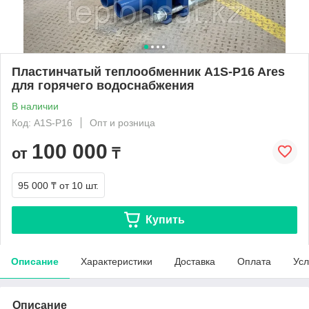
Пластинчатый теплообменник A1S-P16 Ares
для горячего водоснабжения
В наличии
Код: A1S-P16
Опт и розница
100 000
от
₸
95 000 ₸
от 10 шт.
Купить
Описание
Характеристики
Доставка
Оплата
Усл
Описание