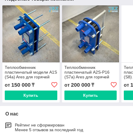
Теплообменник
Теплообменник
Теп
пластинчатый модели A1S
пластинчатый A2S-P16
плас
(S4a) Ares для горячей
(S7a) Ares для горячей
(S8)
воды
воды
150 000
200 000
от
₸
от
₸
от
Купить
Купить
О нас
Рейтинг не сформирован
Менее 5 отзывов за последний год