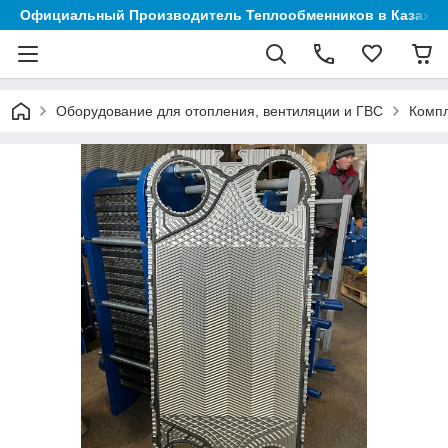
Официальный Производитель Теплообменников в Казахст
Оборудование для отопления, вентиляции и ГВС
Компл