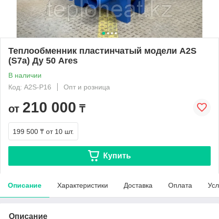
Теплообменник пластинчатый модели A2S
(S7a) Ду 50 Ares
В наличии
Код: A2S-P16
Опт и розница
210 000
от
₸
199 500 ₸
от 10 шт.
Купить
Описание
Характеристики
Доставка
Оплата
Усл
Описание