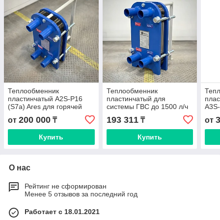
Теплообменник
Теплообменник
Теп
пластинчатый A2S-P16
пластинчатый для
плас
(S7a) Ares для горячей
системы ГВС до 1500 л/ч
A3S-
воды
Ares A2S (Danfoss,
ГВС
200 000
193 311
от
₸
₸
от
Sondex)
Купить
Купить
О нас
Рейтинг не сформирован
Менее 5 отзывов за последний год
Работает с 18.01.2021