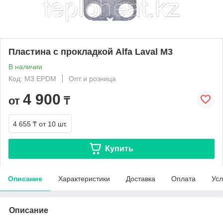
Пластина с прокладкой Alfa Laval M3
В наличии
Код: M3 EPDM
Опт и розница
4 900
от
₸
4 655 ₸
от 10 шт.
Купить
Описание
Характеристики
Доставка
Оплата
Усл
Описание