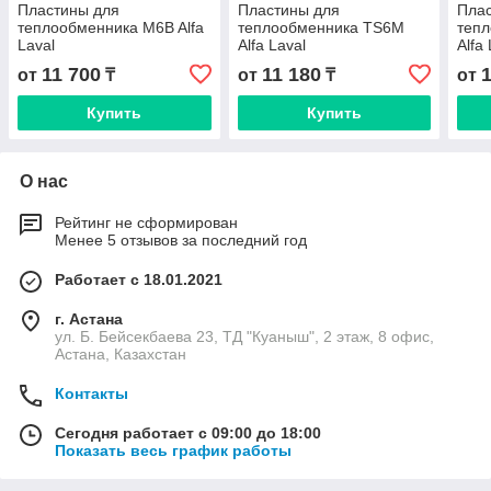
Пластины для
Пластины для
Пла
теплообменника M6B Alfa
теплообменника TS6M
теп
Laval
Alfa Laval
Alfa
11 700
11 180
от
₸
от
₸
от
Купить
Купить
О нас
Рейтинг не сформирован
Менее 5 отзывов за последний год
Работает с 18.01.2021
г. Астана
ул. Б. Бейсекбаева 23, ТД "Куаныш", 2 этаж, 8 офис,
Астана, Казахстан
Контакты
Сегодня работает с 09:00 до 18:00
Показать весь график работы