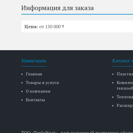
Информация для заказа
Цена:
от 130 000 ₸
Навигация
Каталог 
Главная
Пласти
Товары и услуги
Компле
теплоо
О компании
Теплова
Контакты
Расшир
ТОО «TeploHeat» - ваш надежный поставщик обору