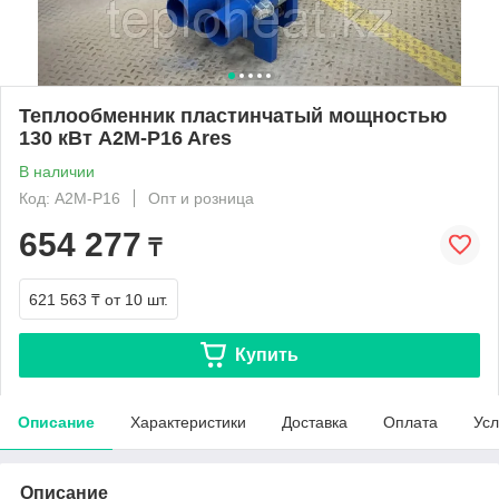
Теплообменник пластинчатый мощностью
130 кВт A2M-P16 Ares
В наличии
Код: A2M-P16
Опт и розница
654 277
₸
621 563 ₸
от 10 шт.
Купить
Описание
Характеристики
Доставка
Оплата
Усл
Описание