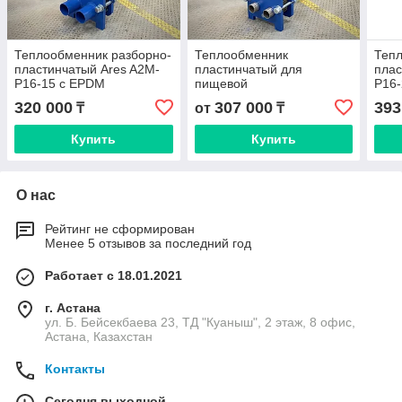
Теплообменник разборно-
Теплообменник
Тепл
пластинчатый Ares A2M-
пластинчатый для
плас
P16-15 с EPDM
пищевой
P16-
уплотнениями
промышленности A2M-
320 000
307 000
393
₸
от
₸
P16 Ares (S14a)
Купить
Купить
О нас
Рейтинг не сформирован
Менее 5 отзывов за последний год
Работает с 18.01.2021
г. Астана
ул. Б. Бейсекбаева 23, ТД "Куаныш", 2 этаж, 8 офис,
Астана, Казахстан
Контакты
Сегодня выходной